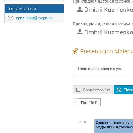
Прикладная ядерная физика 
Dmitrii Kuzmenkov
Contact e-mail
nphe-2020@mephi.ru
Прикладная ядерная физика 
Dmitrii Kuzmenkov
Presentation Materi
There are no materials yet.
Contribution list
Time
Thu 19/11
14:00
Скорость генерации п
Mr Дмитрий Кузьменко