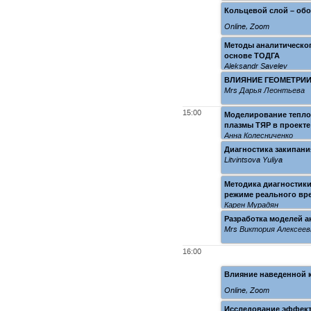
Кольцевой слой – об
Online
,
Zoom
Методы аналитическог
основе ТОДГА
Aleksandr Savelev
ВЛИЯНИЕ ГЕОМЕТРИИ
Mrs Дарья Леонтьева
15:00
Моделирование тепло
плазмы ТЯР в проект
Анна Колесниченко
Диагностика закипани
Litvintsova Yuliya
Методика диагностики
режиме реального вр
Карен Мурадян
Разработка моделей а
Mrs Виктория Алексеев
16:00
Влияние наведенной 
Online
,
Zoom
Исследование эффект