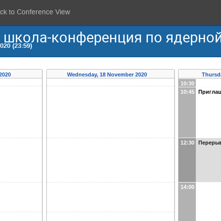
ck to Conference View
школа-конференция по ядерной
020 (23:59)
 2020
Wednesday, 18 November 2020
Thursd
10:30
10:45
Пригла
12:30
Переры
14:00