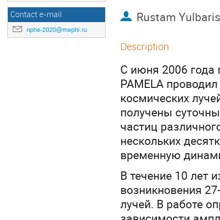
Rustam Yulbari
Contact e-mail
nphe-2020@mephi.ru
Description
С июня 2006 года 
PAMELA проводил 
космических лучей
получены суточны
частиц различног
нескольких десятк
временную динами
В течение 10 лет
возникновения 27
лучей. В работе о
зависимости ампли